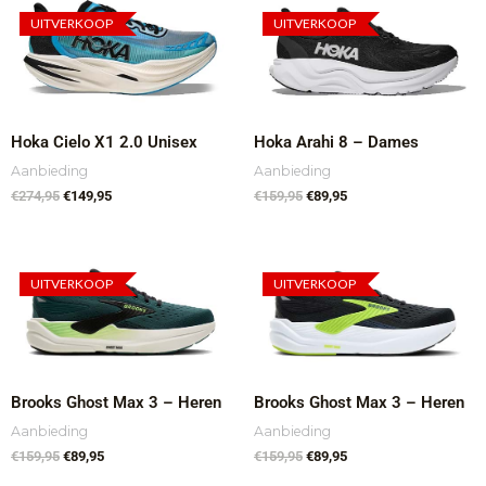
Oorspronkelijke
Huidige
Oorspronkelijke
Huidige
prijs
prijs
prijs
prijs
UITVERKOOP
UITVERKOOP
Sportvoeding
(23)
was:
is:
was:
is:
€274,95.
€149,95.
€159,95.
€89,95.
Merk
Hoka Cielo X1 2.0 Unisex
Hoka Arahi 8 – Dames
Aanbieding
Aanbieding
Schoenmaat
€
274,95
€
149,95
€
159,95
€
89,95
Zoektermen
Oorspronkelijke
Huidige
Oorspronkelijke
Huidige
prijs
prijs
prijs
prijs
UITVERKOOP
UITVERKOOP
was:
is:
was:
is:
€159,95.
€89,95.
€159,95.
€89,95.
Kleur
Brooks Ghost Max 3 – Heren
Brooks Ghost Max 3 – Heren
Aanbieding
Aanbieding
€
159,95
€
89,95
€
159,95
€
89,95