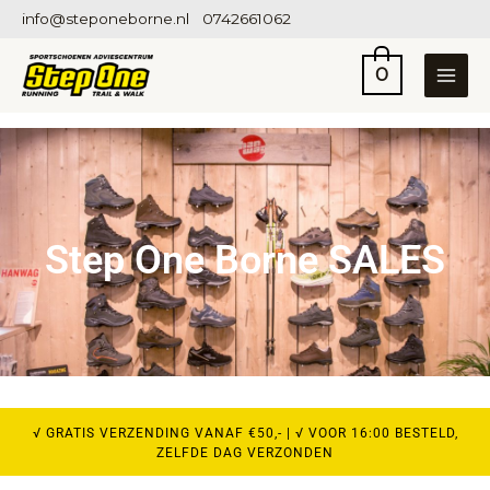
Ga
info@steponeborne.nl
0742661062
naar
de
0
inhoud
Step One Borne SALES
√ GRATIS VERZENDING VANAF €50,- | √ VOOR 16:00 BESTELD,
ZELFDE DAG VERZONDEN