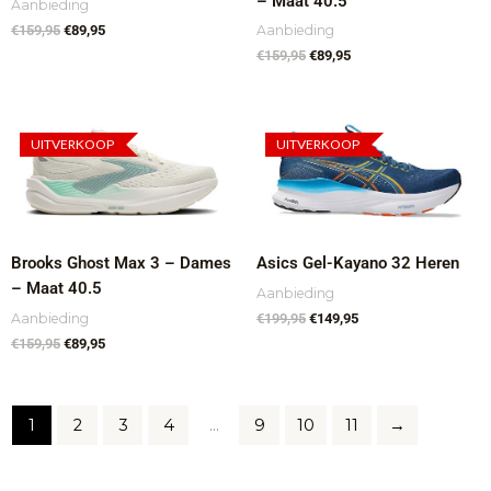
– Maat 40.5
Aanbieding
Aanbieding
€
159,95
€
89,95
€
159,95
€
89,95
Oorspronkelijke
Huidige
Oorspronkelijke
Huidige
prijs
prijs
prijs
prijs
UITVERKOOP
UITVERKOOP
was:
is:
was:
is:
€159,95.
€89,95.
€199,95.
€149,95.
Brooks Ghost Max 3 – Dames
Asics Gel-Kayano 32 Heren
– Maat 40.5
Aanbieding
Aanbieding
€
199,95
€
149,95
€
159,95
€
89,95
1
2
3
4
…
9
10
11
→