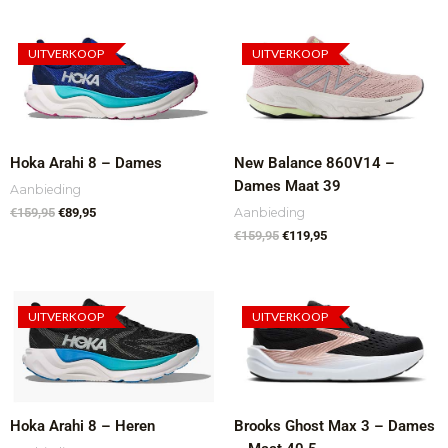
Oorspronkelijke
Huidige
Oorspronkelijke
Huidige
prijs
prijs
prijs
prijs
UITVERKOOP
UITVERKOOP
was:
is:
was:
is:
€159,95.
€89,95.
€159,95.
€119,95.
Hoka Arahi 8 – Dames
New Balance 860V14 –
Dames Maat 39
Aanbieding
Aanbieding
€
159,95
€
89,95
€
159,95
€
119,95
Oorspronkelijke
Huidige
Oorspronkelijke
Huidige
prijs
prijs
prijs
prijs
UITVERKOOP
UITVERKOOP
was:
is:
was:
is:
€159,95.
€89,95.
€159,95.
€89,95.
Hoka Arahi 8 – Heren
Brooks Ghost Max 3 – Dames