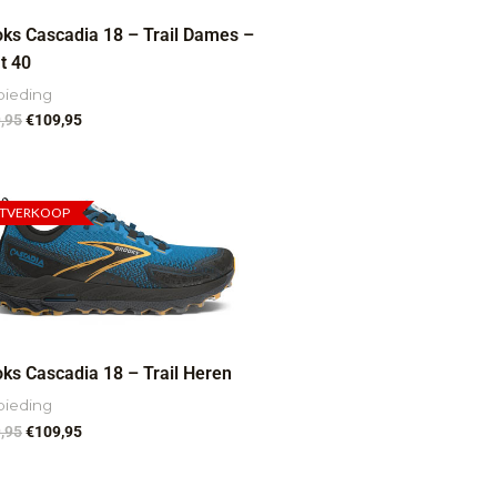
ks Cascadia 18 – Trail Dames –
t 40
bieding
,95
€
109,95
Oorspronkelijke
Huidige
prijs
prijs
ITVERKOOP
was:
is:
€149,95.
€109,95.
ks Cascadia 18 – Trail Heren
bieding
,95
€
109,95