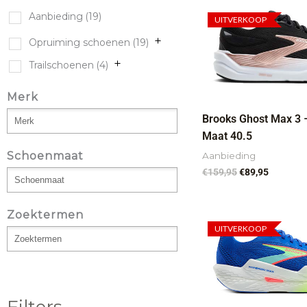
Oorspronkelijk
Huidige
Aanbieding
(19)
prijs
prijs
UITVERKOOP
was:
is:
Opruiming schoenen
(19)
€159,95.
€89,95.
Trailschoenen
(4)
Merk
Brooks Ghost Max 3
Maat 40.5
Schoenmaat
Aanbieding
€
159,95
€
89,95
Zoektermen
Oorspronkelijk
Huidig
prijs
prijs
UITVERKOOP
was:
is:
€169,95.
€124,95