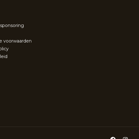
 sponsoring
e voorwaarden
olicy
leid