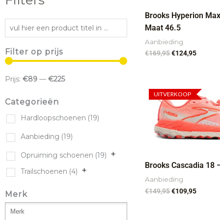
Filters
Brooks Hyperion Max
Maat 46.5
Aanbieding
Filter op prijs
€
169,95
€
124,95
Prijs:
€89
—
€225
Oorspronkelijk
Huidig
prijs
prijs
UITVERKOOP
Categorieën
was:
is:
€149,95.
€109,95
Hardloopschoenen
(19)
Aanbieding
(19)
Opruiming schoenen
(19)
Brooks Cascadia 18 
Trailschoenen
(4)
Aanbieding
€
149,95
€
109,95
Merk