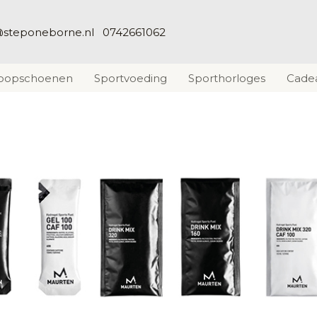
@steponeborne.nl
0742661062
loopschoenen
Sportvoeding
Sporthorloges
Cade