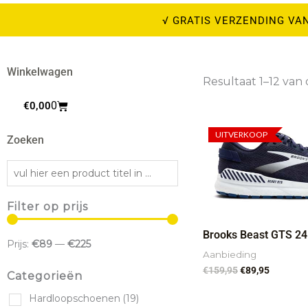
M
√ GRATIS VERZENDING VAN
SPORTV
Winkelwagen
HOOGWAARDIGE SPORT
Resultaat 1–12 van
Winkelwagen
0
€
0,00
Naar M
Oorspronkelijk
Huidige
prijs
prijs
UITVERKOOP
Zoeken
was:
is:
€159,95.
€89,95.
Filter op prijs
Brooks Beast GTS 24
Prijs:
€89
—
€225
Aanbieding
€
159,95
€
89,95
Categorieën
Hardloopschoenen
(19)