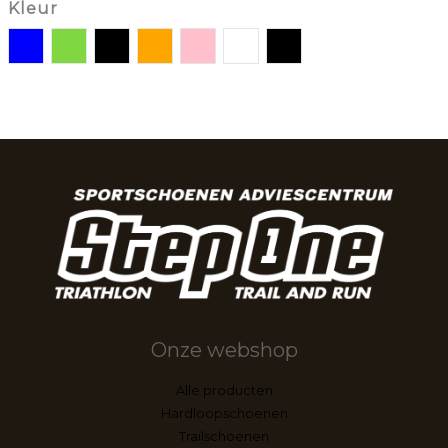
Kleur
Onze webshop
Alle producten
Hardloopschoenen
Trailschoenen