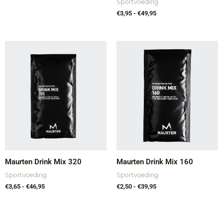
Sportvoeding
€
3,95
-
€
49,95
Prijsklasse:
Prijsklasse:
€3,65
€2,50
tot
tot
€46,95
€39,95
Maurten Drink Mix 320
Maurten Drink Mix 160
Sportvoeding
Sportvoeding
€
3,65
-
€
46,95
€
2,50
-
€
39,95