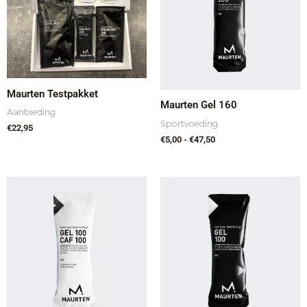
Maurten Testpakket
Maurten Gel 160
Aanbieding
Sportvoeding
€
22,95
€
5,00
-
€
47,50
Prijsklasse:
Prijsklasse:
€4,30
€3,70
tot
tot
€47,50
€40,95