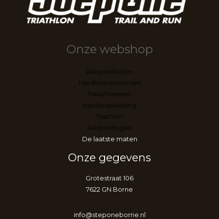
Onze webshop
Alle producten
Hardloopschoenen
Trailschoenen
Hardloopkleding
Triathlon
Aanbiedingen
De laatste maten
Onze gegevens
Grotestraat 106
7622 GN Borne
info@steponeborne.nl