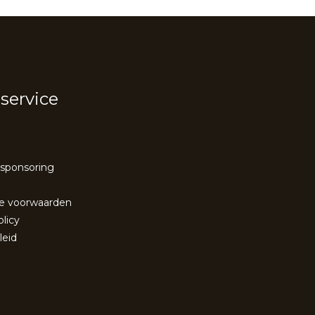
service
 sponsoring
e voorwaarden
olicy
leid