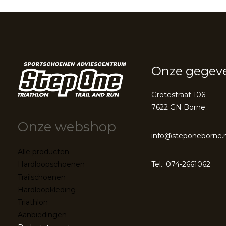
Onze gegev
Grotestraat 106
7622 GN Borne
Onze webshop
info@steponeborne.n
Alle producten
Tel.: 074-2661062
Hardloopschoenen
Trailschoenen
Hardloopkleding
Triathlon
Aanbiedingen