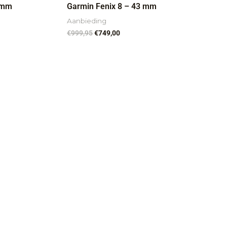
 mm
Garmin Fenix 8 – 43 mm
Aanbieding
€
999,95
€
749,00