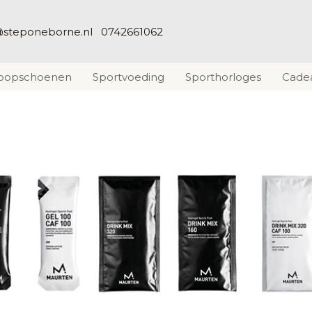
@steponeborne.nl
0742661062
loopschoenen
Sportvoeding
Sporthorloges
Cade