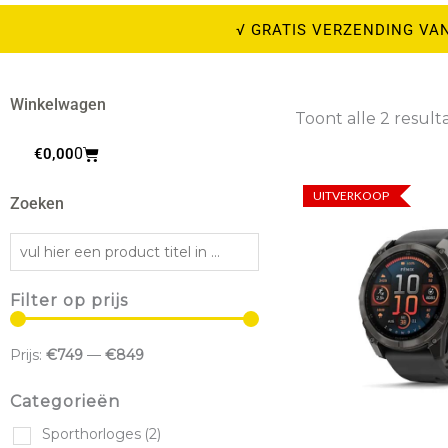
M
√ GRATIS VERZENDING VAN
SPORTV
Winkelwagen
HOOGWAARDIGE SPORT
Toont alle 2 result
Winkelwagen
0
€
0,00
Naar M
Oorspronkelij
Huidi
prijs
prijs
UITVERKOOP
Zoeken
was:
is:
€1.099,95.
€849,
Filter op prijs
Prijs:
€749
—
€849
Categorieën
Sporthorloges
(2)