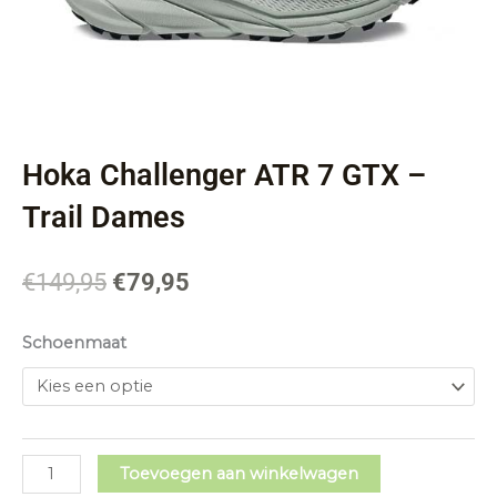
Hardloopschoenen
(120)
Sporthorloges
(2)
Aanbieding
(124)
Opruiming schoenen
(122)
Trailschoenen
(24)
Hoka Challenger ATR 7 GTX –
Diversen
(1)
Trail Dames
Sportvoeding
(23)
Oorspronkelijke
Huidige
€
149,95
€
79,95
prijs
prijs
Merk
was:
is:
Hoka
€149,95.
€79,95.
Schoenmaat
Challenger
ATR
Schoenmaat
7
GTX
-
Toevoegen aan winkelwagen
Trail
Zoektermen