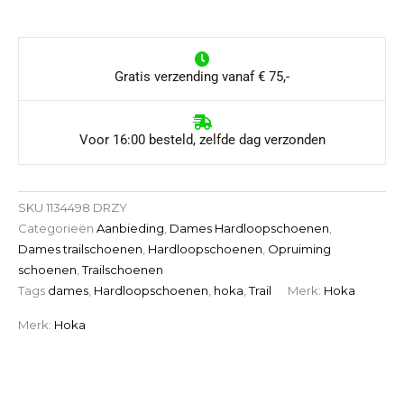
Dames
aantal
Kleur
Gratis verzending vanaf € 75,-
Voor 16:00 besteld, zelfde dag verzonden
SKU
1134498 DRZY
Categorieën
Aanbieding
,
Dames Hardloopschoenen
,
Dames trailschoenen
,
Hardloopschoenen
,
Opruiming
schoenen
,
Trailschoenen
Tags
dames
,
Hardloopschoenen
,
hoka
,
Trail
Merk:
Hoka
Merk:
Hoka