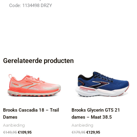
Code: 1134498 DRZY
Gerelateerde producten
Oorspronkelijke
Huidige
Oorspronkelijke
Huidige
prijs
prijs
prijs
prijs
was:
is:
was:
is:
€149,95.
€109,95.
€179,95.
€129,95.
Brooks Cascadia 18 – Trail
Brooks Glycerin GTS 21
Dames
dames – Maat 38.5
Aanbieding
Aanbieding
€
149,95
€
109,95
€
179,95
€
129,95