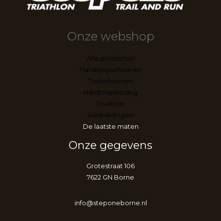
Onze webshop
Alle producten
Hardloopschoenen
Trailschoenen
Hardloopkleding
Triathlon
Aanbiedingen
De laatste maten
Onze gegevens
Grotestraat 106
7622 GN Borne
info@steponeborne.nl