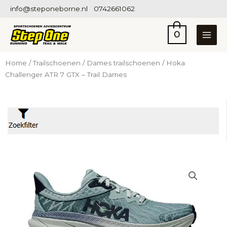
Ga
info@steponeborne.nl
0742661062
naar
de
0
inhoud
Home
/
Trailschoenen
/
Dames trailschoenen
/ Hoka
Challenger ATR 7 GTX – Trail Dames
Filter op prijs
Prijs:
€2
—
€849
Categorieën