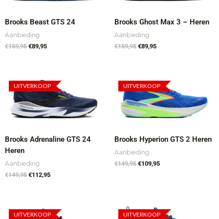
Brooks Beast GTS 24
Brooks Ghost Max 3 – Heren
Aanbieding
Aanbieding
€
159,95
€
89,95
€
159,95
€
89,95
Oorspronkelijke
Huidige
Oorspronkelijke
Huidige
prijs
prijs
prijs
prijs
UITVERKOOP
UITVERKOOP
was:
is:
was:
is:
€149,95.
€112,95.
€149,95.
€109,95.
Brooks Adrenaline GTS 24
Brooks Hyperion GTS 2 Heren
Heren
Aanbieding
Aanbieding
€
149,95
€
109,95
€
149,95
€
112,95
Oorspronkelijke
Huidige
Oorspronkelijke
Huidige
prijs
prijs
prijs
prijs
UITVERKOOP
UITVERKOOP