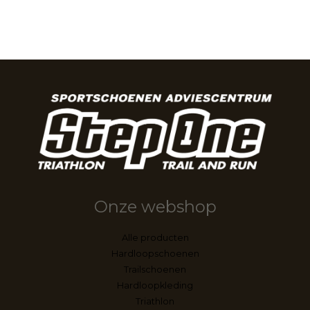
Onze webshop
Alle producten
Hardloopschoenen
Trailschoenen
Hardloopkleding
Triathlon