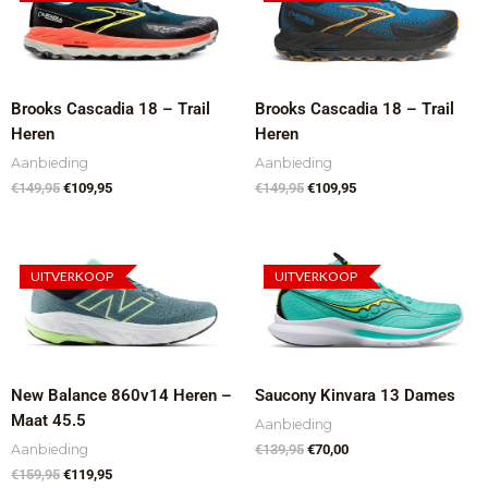
was:
is:
was:
is:
€149,95.
€109,95.
€149,95.
€109,95.
Brooks Cascadia 18 – Trail
Brooks Cascadia 18 – Trail
Heren
Heren
Aanbieding
Aanbieding
€
149,95
€
109,95
€
149,95
€
109,95
Oorspronkelijke
Huidige
Oorspronkelijke
Huidige
prijs
prijs
prijs
prijs
UITVERKOOP
UITVERKOOP
was:
is:
was:
is:
€159,95.
€119,95.
€139,95.
€70,00.
New Balance 860v14 Heren –
Saucony Kinvara 13 Dames
Maat 45.5
Aanbieding
Aanbieding
€
139,95
€
70,00
€
159,95
€
119,95