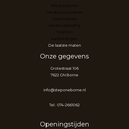
Alle producten
Hardloopschoenen
Trailschoenen
Hardloopkleding
Triathlon
Aanbiedingen
De laatste maten
Onze gegevens
Grotestraat 106
7622 GN Borne
info@steponeborne.nl
Tel.: 074-2661062
Openingstijden