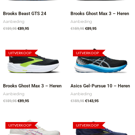
Brooks Beast GTS 24
Brooks Ghost Max 3 – Heren
Aanbieding
Aanbieding
€
159,95
€
89,95
€
159,95
€
89,95
Oorspronkelijke
Huidige
Oorspronkelijke
Huidige
prijs
prijs
prijs
prijs
UITVERKOOP
UITVERKOOP
was:
is:
was:
is:
€159,95.
€89,95.
€159,95.
€143,95.
Brooks Ghost Max 3 – Heren
Asics Gel-Pursue 10 – Heren
Aanbieding
Aanbieding
€
159,95
€
89,95
€
159,95
€
143,95
Oorspronkelijke
Huidige
Oorspronkelijke
Huidige
prijs
prijs
prijs
prijs
UITVERKOOP
UITVERKOOP
was:
is:
was:
is: