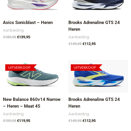
€189,95.
€139,95.
€149,95.
€112,95.
Asics Sonicblast – Heren
Brooks Adrenaline GTS 24
Heren
Aanbieding
Aanbieding
€
189,95
€
139,95
€
149,95
€
112,95
Oorspronkelijke
Huidige
Oorspronkelijke
Huidige
prijs
prijs
prijs
prijs
UITVERKOOP
UITVERKOOP
was:
is:
was:
is:
€159,95.
€119,95.
€149,95.
€112,95.
New Balance 860v14 Narrow
Brooks Adrenaline GTS 24
– Heren – Maat 45
Heren
Aanbieding
Aanbieding
€
159,95
€
119,95
€
149,95
€
112,95