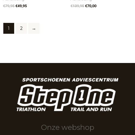
€
79,95
€
49,95
€
139,95
€
70,00
1
2
→
Onze webshop