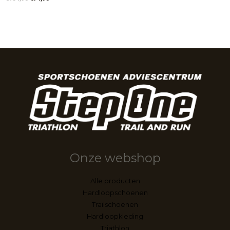
Onze webshop
Alle producten
Hardloopschoenen
Trailschoenen
Hardloopkleding
Triathlon