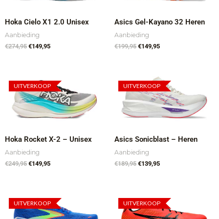
Hoka Cielo X1 2.0 Unisex
Asics Gel-Kayano 32 Heren
Aanbieding
Aanbieding
€
274,95
€
149,95
€
199,95
€
149,95
Oorspronkelijke
Huidige
Oorspronkelijke
Huidige
prijs
prijs
prijs
prijs
UITVERKOOP
UITVERKOOP
was:
is:
was:
is:
€249,95.
€149,95.
€189,95.
€139,95.
Hoka Rocket X-2 – Unisex
Asics Sonicblast – Heren
Aanbieding
Aanbieding
€
249,95
€
149,95
€
189,95
€
139,95
Oorspronkelijke
Huidige
Oorspronkelijke
Huidige
prijs
prijs
prijs
prijs
UITVERKOOP
UITVERKOOP
was:
is:
was:
is: