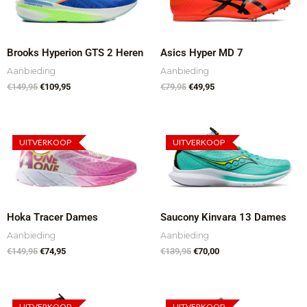
€149,95.
€109,95.
€79,95.
€49,95.
Brooks Hyperion GTS 2 Heren
Asics Hyper MD 7
Aanbieding
Aanbieding
€
149,95
€
109,95
€
79,95
€
49,95
Oorspronkelijke
Huidige
Oorspronkelijke
Huidige
prijs
prijs
prijs
prijs
UITVERKOOP
UITVERKOOP
was:
is:
was:
is:
€149,95.
€74,95.
€139,95.
€70,00.
Hoka Tracer Dames
Saucony Kinvara 13 Dames
Aanbieding
Aanbieding
€
149,95
€
74,95
€
139,95
€
70,00
Oorspronkelijke
Huidige
Oorspronkelijke
Huidige
prijs
prijs
prijs
prijs
UITVERKOOP
UITVERKOOP