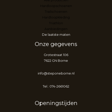
Alle producten
Hardloopschoenen
Trailschoenen
Hardloopkleding
Triathlon
Aanbiedingen
De laatste maten
Onze gegevens
Grotestraat 106
7622 GN Borne
info@steponeborne.nl
Tel.: 074-2661062
Openingstijden