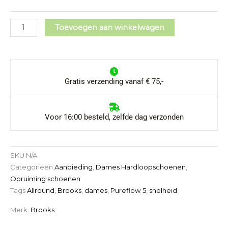
aantal
Toevoegen aan winkelwagen
Kleur
Gratis verzending vanaf € 75,-
Voor 16:00 besteld, zelfde dag verzonden
SKU
N/A
Categorieën
Aanbieding
,
Dames Hardloopschoenen
,
Opruiming schoenen
Tags
Allround
,
Brooks
,
dames
,
Pureflow 5
,
snelheid
Merk:
Brooks