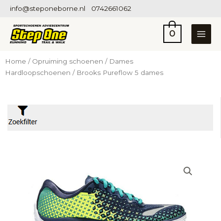
Ga
info@steponeborne.nl
0742661062
naar
de
0
inhoud
Home
/
Opruiming schoenen
/
Dames
Hardloopschoenen
/ Brooks Pureflow 5 dames
Filter op prijs
Prijs:
€2
—
€849
Categorieën