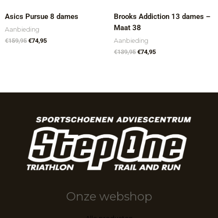
Asics Pursue 8 dames
Brooks Addiction 13 dames –
Maat 38
Aanbieding
Aanbieding
€
159,95
€
74,95
€
139,95
€
74,95
Onze webshop