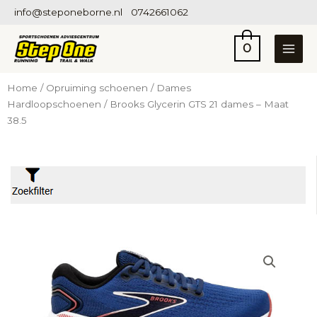
Ga
info@steponeborne.nl
0742661062
naar
de
0
inhoud
Home
/
Opruiming schoenen
/
Dames
Hardloopschoenen
/ Brooks Glycerin GTS 21 dames – Maat
38.5
Filter op prijs
Prijs:
€2
—
€849