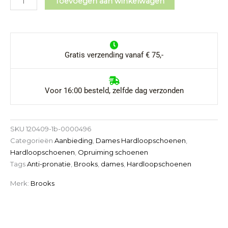
Toevoegen aan winkelwagen
Maat
Zoektermen
38.5
aantal
Kleur
Gratis verzending vanaf € 75,-
Voor 16:00 besteld, zelfde dag verzonden
SKU
120409-1b-0000496
Categorieën
Aanbieding
,
Dames Hardloopschoenen
,
Hardloopschoenen
,
Opruiming schoenen
Tags
Anti-pronatie
,
Brooks
,
dames
,
Hardloopschoenen
Merk:
Brooks