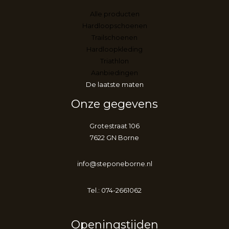
Alle producten
Hardloopschoenen
Trailschoenen
Hardloopkleding
Triathlon
Aanbiedingen
De laatste maten
Onze gegevens
Grotestraat 106
7622 GN Borne
info@steponeborne.nl
Tel.: 074-2661062
Openingstijden