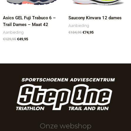
Asics GEL Fuji Trabuco 6 –
Saucony Kinvara 12 dames
Trail Dames – Maat 42
Aanbieding
Aanbieding
€
134,95
€
74,95
€
129,95
€
49,95
Onze webshop