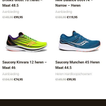
Maat 48.5
Narrow – Heren
Aanbieding
Aanbieding
€
149,95
€
99,95
€
159,95
€
119,95
Oorspronkelijke
Huidige
Oorspronkelijke
Huidige
prijs
prijs
prijs
prijs
was:
is:
was:
is:
€134,95.
€74,95.
€149,95.
€99,95.
Saucony Kinvara 12 heren –
Saucony Munchen 4S Heren
Maat 46
Maat 44.5
Aanbieding
Heren Hardloopschoenen
€
134,95
€
74,95
€
149,95
€
99,95