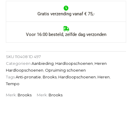
Gratis verzending vanaf € 75,-
Kleur
Voor 16:00 besteld, zelfde dag verzonden
SKU
110408 1D 497
Categorieën
Aanbieding
,
Hardloopschoenen
,
Heren
Hardloopschoenen
,
Opruiming schoenen
Tags
Anti-pronatie
,
Brooks
,
Hardloopschoenen
,
Heren
,
Tempo
Merk:
Brooks
Merk:
Brooks
VRAGEN OF PERSOONLIJK
ADVIES?