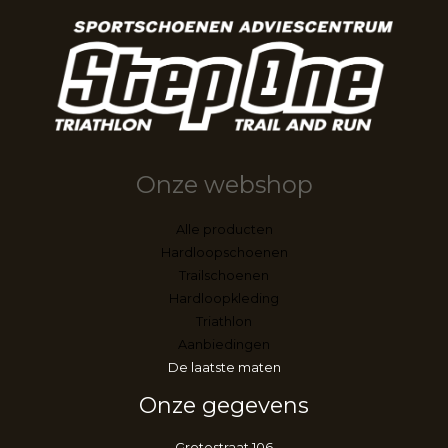
Onze webshop
Alle producten
Hardloopschoenen
Trailschoenen
Hardloopkleding
Triathlon
Aanbiedingen
De laatste maten
Onze gegevens
Grotestraat 106