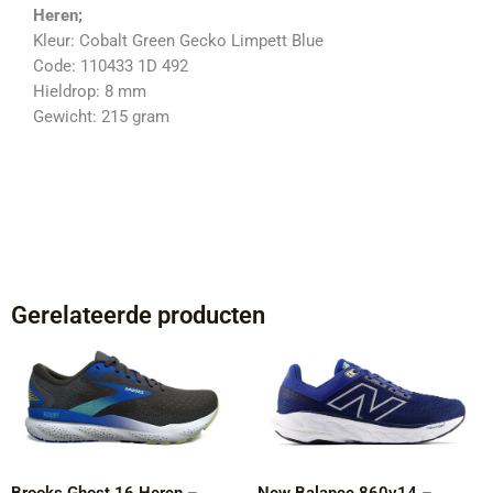
Heren;
Kleur: Cobalt Green Gecko Limpett Blue
Code: 110433 1D 492
Hieldrop: 8 mm
Gewicht: 215 gram
Gerelateerde producten
Oorspronkelijke
Huidige
Oorspronkelijke
Huidige
prijs
prijs
prijs
prijs
was:
is:
was:
is:
€149,95.
€99,95.
€159,95.
€119,95.
Brooks Ghost 16 Heren –
New Balance 860v14 –