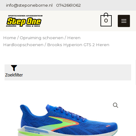
Ga
info@steponeborne.nl
0742661062
naar
de
0
inhoud
Home
/
Opruiming schoenen
/
Heren
Hardloopschoenen
/ Brooks Hyperion GTS 2 Heren
Filter op prijs
Prijs:
€2
—
€849
Categorieën